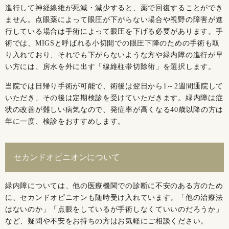
進行して神経線維が死滅・減少すると、薬で回復することができ
ません。点眼薬によって眼圧が下がらない場合や視野の障害が進
行している場合は手術によって眼圧を下げる必要があります。手
術では、MIGSと呼ばれる小切開での眼圧下降のための手術も取
り入れており、それでも下がらないような方や緑内障の進行が早
い方には、房水を外に出す「線維柱帯切除術」を選択します。
当院では日帰り手術が可能で、術後は翌日から1～2週間通院して
いただき、その後は定期検診を受けていただきます。緑内障は症
状の改善が難しい病気なので、発症率が高くなる40歳以降の方は
年に一度、検診をおすすめします。
セカンドオピニオンについて
緑内障については、他の医療機関での診断に不安のある方のため
に、セカンドオピニオンも随時受け入れています。「他の治療法
はないのか」「点眼をしているが手術しなくていいのだろうか」
など、疑問や不安をお持ちの方はお気軽にご相談ください。